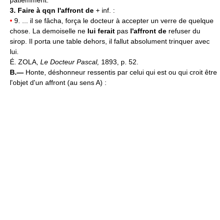
patiemment.
3.
Faire à qqn l'affront de
+ inf. :
•
9. ... il se fâcha, força le docteur à accepter un verre de quelque
chose. La demoiselle ne
lui ferait
pas
l'affront de
refuser du
sirop. Il porta une table dehors, il fallut absolument trinquer avec
lui.
É. ZOLA,
Le Docteur Pascal,
1893, p. 52.
B.—
Honte, déshonneur ressentis par celui qui est ou qui croit être
l'objet d'un affront (au sens A) :