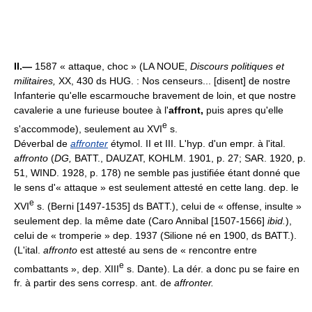
II.—
1587 « attaque, choc » (LA NOUE,
Discours politiques et
militaires,
XX, 430 ds HUG. : Nos censeurs... [disent] de nostre
Infanterie qu'elle escarmouche bravement de loin, et que nostre
cavalerie a une furieuse boutee à l'
affront,
puis apres qu'elle
e
s'accommode), seulement au XVI
s.
Déverbal de
affronter
étymol. II et III. L'hyp. d'un empr. à l'ital.
affronto
(
DG,
BATT., DAUZAT, KOHLM. 1901, p. 27; SAR. 1920, p.
51, WIND. 1928, p. 178) ne semble pas justifiée étant donné que
le sens d'« attaque » est seulement attesté en cette lang. dep. le
e
XVI
s. (Berni [1497-1535] ds BATT.), celui de « offense, insulte »
seulement dep. la même date (Caro Annibal [1507-1566]
ibid.
),
celui de « tromperie » dep. 1937 (Silione né en 1900, ds BATT.).
(L'ital.
affronto
est attesté au sens de « rencontre entre
e
combattants », dep. XIII
s. Dante). La dér. a donc pu se faire en
fr. à partir des sens corresp. ant. de
affronter.