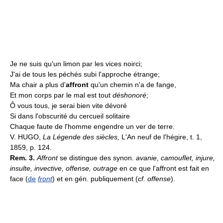
Je ne suis qu'un limon par les vices noirci;
J'ai de tous les péchés subi l'approche étrange;
Ma chair a plus d'
affront
qu'un chemin n'a de fange,
Et mon corps par le mal est tout
déshonoré
;
Ô vous tous, je serai bien vite dévoré
Si dans l'obscurité du cercueil solitaire
Chaque faute de l'homme engendre un ver de terre.
V. HUGO,
La Légende des siècles,
L'An neuf de l'hégire, t. 1,
1859, p. 124.
Rem. 3.
Affront
se distingue des synon.
avanie, camouflet, injure,
insulte, invective, offense, outrage
en ce que l'affront est fait en
face (
de
front
) et en gén. publiquement (
cf. offense
).