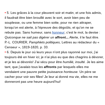
•
5. Les grâces à la cour pleuvent soir et matin; et une fois admis,
il faudrait être bien brouillé avec le sort, avoir bien peu de
souplesse, ou une femme bien sotte, pour ne rien attraper,
lorsqu'on est alerte, à l'épreuve des dégoûts, et qu'on ne se
rebute pas. Sans humeur, sans
honneur
; c'est le mot, la devise :
Quiconque ne sait pas digérer un
affront...
Alerte, il le faut être.
P.-L. COURIER,
Pamphlets politiques,
Lettres au rédacteur du «
Censeur », 1819-1820, p. 33.
•
6. Depuis le jour où leurs yeux n'ont plus rayonné sur moi, j'ai
toujours été en hiver ici; je n'ai plus eu que des chagrins à dévorer,
et je les ai dévorés! J'ai vécu pour être
humilié, insulté.
Je les aime
tant, que j'
avalais
tous les
affronts
par lesquels elles me
vendaient une pauvre petite jouissance
honteuse.
Un père se
cacher pour voir ses filles! Je leur ai donné ma vie, elles ne me
donneront pas une heure aujourd'hui!