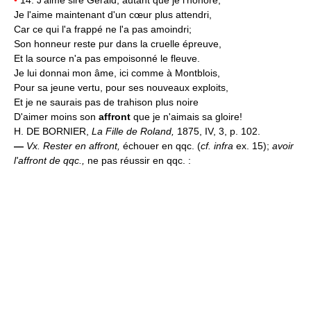
Je l'aime maintenant d'un cœur plus attendri,
Car ce qui l'a frappé ne l'a pas amoindri;
Son honneur reste pur dans la cruelle épreuve,
Et la source n'a pas empoisonné le fleuve.
Je lui donnai mon âme, ici comme à Montblois,
Pour sa jeune vertu, pour ses nouveaux exploits,
Et je ne saurais pas de trahison plus noire
D'aimer moins son
affront
que je n'aimais sa gloire!
H. DE BORNIER,
La Fille de Roland,
1875, IV, 3, p. 102.
—
Vx.
Rester en affront,
échouer en qqc. (
cf. infra
ex. 15);
avoir
l'affront de qqc.,
ne pas réussir en qqc. :