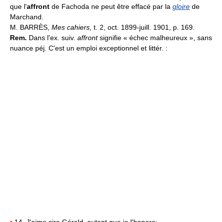
que l'
affront
de Fachoda ne peut être effacé par la
gloire
de
Marchand.
M. BARRÈS,
Mes cahiers,
t. 2, oct. 1899-juill. 1901, p. 169.
Rem.
Dans l'ex. suiv.
affront
signifie « échec malheureux », sans
nuance péj. C'est un emploi exceptionnel et littér. :
•
14. J'aime sire Gérald, autant que je l'honore;