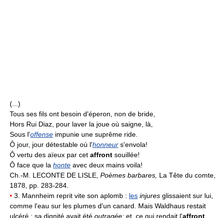
(...)
Tous ses fils ont besoin d'éperon, non de bride,
Hors Rui Diaz, pour laver la joue où saigne, là,
Sous l'
offense
impunie une suprême ride.
Ô jour, jour détestable où l'
honneur
s'envola!
Ô vertu des aïeux par cet
affront
souillée!
Ô face que la
honte
avec deux mains voila!
Ch.-M. LECONTE DE LISLE,
Poèmes barbares,
La Tête du comte,
1878, pp. 283-284.
•
3. Mannheim reprit vite son aplomb :
les
injures
glissaient sur lui,
comme l'eau sur les plumes d'un canard. Mais Waldhaus restait
ulcéré : sa dignité avait été
outragée;
et, ce qui rendait l'
affront