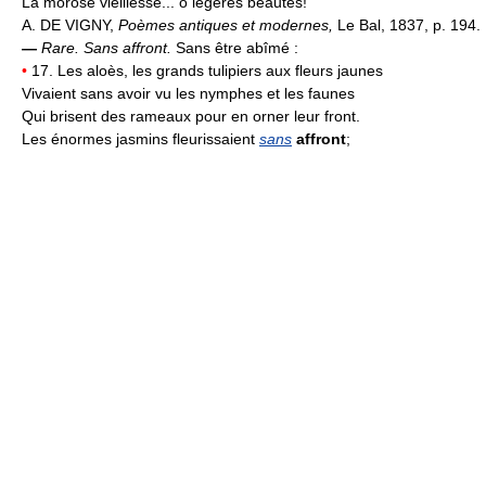
La morose vieillesse... ô légères beautés!
A. DE VIGNY,
Poèmes antiques et modernes,
Le Bal, 1837, p. 194.
—
Rare.
Sans affront.
Sans être abîmé :
•
17. Les aloès, les grands tulipiers aux fleurs jaunes
Vivaient sans avoir vu les nymphes et les faunes
Qui brisent des rameaux pour en orner leur front.
Les énormes jasmins fleurissaient
sans
affront
;