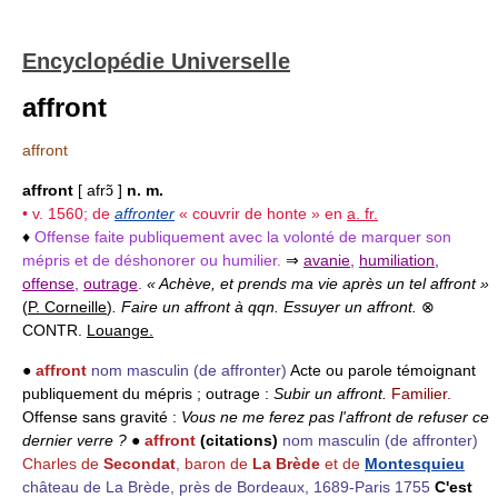
Encyclopédie Universelle
affront
affront
affront
[ afrɔ̃ ]
n. m.
• v. 1560; de
affronter
« couvrir de honte » en
a. fr.
♦
Offense faite publiquement avec la volonté de marquer son
mépris et de déshonorer ou humilier.
⇒
avanie
,
humiliation
,
offense
,
outrage
.
« Achève, et prends ma vie après un tel affront »
(
P. Corneille
)
. Faire un affront à qqn. Essuyer un affront.
⊗
CONTR.
Louange.
●
affront
nom masculin
(de affronter)
Acte ou parole témoignant
publiquement du mépris ; outrage :
Subir un affront.
Familier.
Offense sans gravité :
Vous ne me ferez pas l'affront de refuser ce
dernier verre ?
●
affront
(citations)
nom masculin
(de affronter)
Charles de
Secondat
, baron de
La Brède
et de
Montesquieu
château de La Brède, près de Bordeaux, 1689-Paris 1755
C'est