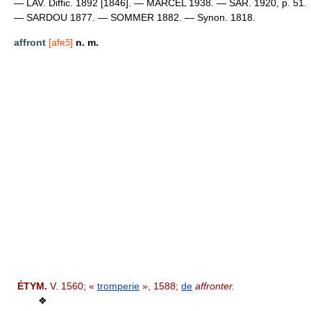
— LAV. Diffic. 1892 [1846]. — MARCEL 1938. — SAR. 1920, p. 51.
— SARDOU 1877. — SOMMER 1882. — Synon. 1818.
affront
[afʀɔ̃]
n. m.
ÉTYM.
V. 1560; «
tromperie
», 1588;
de
affronter.
❖