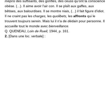
mépris
des suffisants, des gonflés, des ceuss qu'ont la conscience
obèse. (...). Il aime avoir l'air con. Il se plaît aux gaffes, aux
bêtises, aux balourdises. Il se montre niais, (...) il fait figure d'idiot.
Il ne craint pas les
charges,
les
quolibets,
les
affronts
qui le
trouvent toujours serein. Mais lui il n'a de
dédain
pour personne. Il
accueille tout le monde avec
bienveillance.
Q. QUENEAU,
Loin de Rueil,
1944, p. 161.
2.
[Dans une loc. verbale] :