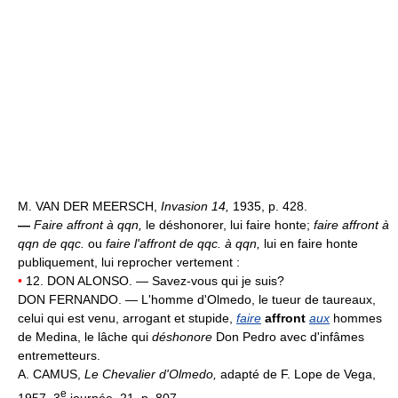
M. VAN DER MEERSCH,
Invasion 14,
1935, p. 428.
—
Faire affront à qqn,
le déshonorer, lui faire honte;
faire affront à
qqn de qqc.
ou
faire l'affront de qqc. à qqn,
lui en faire honte
publiquement, lui reprocher vertement :
•
12. DON ALONSO. — Savez-vous qui je suis?
DON FERNANDO. — L'homme d'Olmedo, le tueur de taureaux,
celui qui est venu, arrogant et stupide,
faire
affront
aux
hommes
de Medina, le lâche qui
déshonore
Don Pedro avec d'infâmes
entremetteurs.
A. CAMUS,
Le Chevalier d'Olmedo,
adapté de F. Lope de Vega,
e
1957, 3
journée, 21, p. 807.