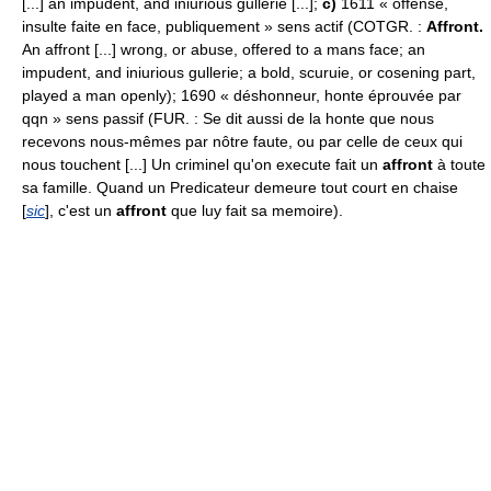
[...] an impudent, and iniurious gullerie [...];
c)
1611 « offense,
insulte faite en face, publiquement » sens actif (COTGR. :
Affront.
An affront [...] wrong, or abuse, offered to a mans face; an
impudent, and iniurious gullerie; a bold, scuruie, or cosening part,
played a man openly); 1690 « déshonneur, honte éprouvée par
qqn » sens passif (FUR. : Se dit aussi de la honte que nous
recevons nous-mêmes par nôtre faute, ou par celle de ceux qui
nous touchent [...] Un criminel qu'on execute fait un
affront
à toute
sa famille. Quand un Predicateur demeure tout court en chaise
[
sic
], c'est un
affront
que luy fait sa memoire).