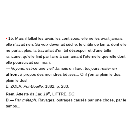
•
15. Mais il fallait les avoir, les cent sous; elle ne les avait jamais,
elle n'avait rien. Sa voix devenait sèche, le châle de lama, dont elle
ne parlait plus, la travaillait d'un tel désespoir et d'une telle
rancune, qu'elle finit par faire à son amant l'éternelle querelle dont
elle poursuivait son mari.
— Voyons, est-ce une vie? Jamais un liard, toujours
rester en
affront
à propos des moindres bêtises... Oh! j'en ai plein le dos,
plein le dos!
É. ZOLA,
Pot-Bouille,
1882, p. 283.
e
Rem.
Attesté ds
Lar. 19
,
LITTRÉ,
DG.
D.—
Par métaph.
Ravages, outrages causés par une chose, par le
temps... :