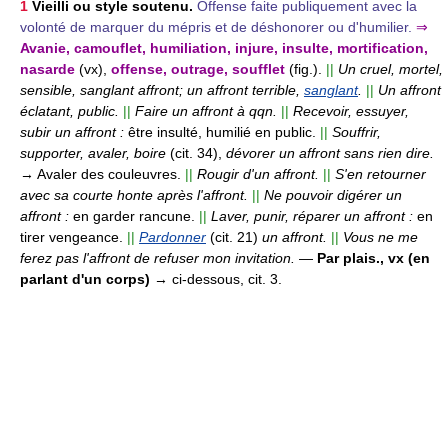
1
Vieilli ou style soutenu.
Offense faite publiquement avec la
volonté de marquer du mépris et de déshonorer ou d'humilier.
⇒
Avanie, camouflet, humiliation, injure, insulte, mortification,
nasarde
(vx),
offense, outrage, soufflet
(fig.).
||
Un cruel, mortel,
sensible, sanglant affront; un affront terrible,
sanglant
.
||
Un affront
éclatant, public.
||
Faire un affront à qqn.
||
Recevoir, essuyer,
subir un affront :
être insulté, humilié en public.
||
Souffrir,
supporter, avaler, boire
(cit. 34),
dévorer un affront sans rien dire.
→ Avaler des couleuvres.
||
Rougir d'un affront.
||
S'en retourner
avec sa courte honte après l'affront.
||
Ne pouvoir digérer un
affront :
en garder rancune.
||
Laver, punir, réparer un affront :
en
tirer vengeance.
||
Pardonner
(cit. 21)
un affront.
||
Vous ne me
ferez pas l'affront de refuser mon invitation.
—
Par plais., vx (en
parlant d'un corps)
→ ci-dessous, cit. 3.