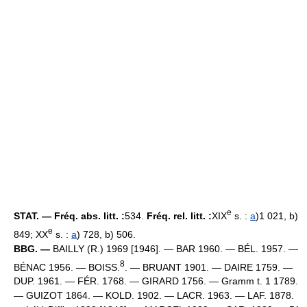
e
STAT. — Fréq. abs. litt. :
534.
Fréq. rel. litt. :
XIX
s. :
a
)1 021, b)
e
849; XX
s. :
a
) 728, b) 506.
BBG. —
BAILLY (R.) 1969 [1946]. — BAR 1960. — BÉL. 1957. —
8
BÉNAC 1956. — BOISS.
. — BRUANT 1901. — DAIRE 1759. —
DUP. 1961. — FÉR. 1768. — GIRARD 1756. — Gramm t. 1 1789.
— GUIZOT 1864. — KOLD. 1902. — LACR. 1963. — LAF. 1878.