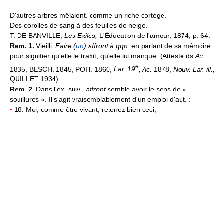
D'autres arbres mêlaient, comme un riche cortège,
Des corolles de sang à des feuilles de neige.
T. DE BANVILLE,
Les Exilés,
L'Éducation de l'amour, 1874, p. 64.
Rem. 1.
Vieilli.
Faire (
un
) affront à qqn,
en parlant de sa mémoire
pour signifier qu'elle le trahit, qu'elle lui manque. (Attesté ds
Ac.
e
1835, BESCH. 1845, POIT. 1860,
Lar. 19
, Ac.
1878,
Nouv. Lar. ill.,
QUILLET 1934).
Rem. 2.
Dans l'ex. suiv.,
affront
semble avoir le sens de «
souillures ». Il s'agit vraisemblablement d'un emploi d'aut. :
•
18. Moi, comme être vivant, retenez bien ceci,