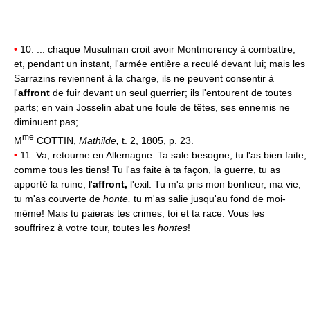
•
10. ... chaque Musulman croit avoir Montmorency à combattre,
et, pendant un instant, l'armée entière a reculé devant lui; mais les
Sarrazins reviennent à la charge, ils ne peuvent consentir à
l'
affront
de fuir devant un seul guerrier; ils l'entourent de toutes
parts; en vain Josselin abat une foule de têtes, ses ennemis ne
diminuent pas;...
me
M
COTTIN,
Mathilde,
t. 2, 1805, p. 23.
•
11. Va, retourne en Allemagne. Ta sale besogne, tu l'as bien faite,
comme tous les tiens! Tu l'as faite à ta façon, la guerre, tu as
apporté la ruine, l'
affront,
l'exil. Tu m'a pris mon bonheur, ma vie,
tu m'as couverte de
honte,
tu m'as salie jusqu'au fond de moi-
même! Mais tu paieras tes crimes, toi et ta race. Vous les
souffrirez à votre tour, toutes les
hontes
!