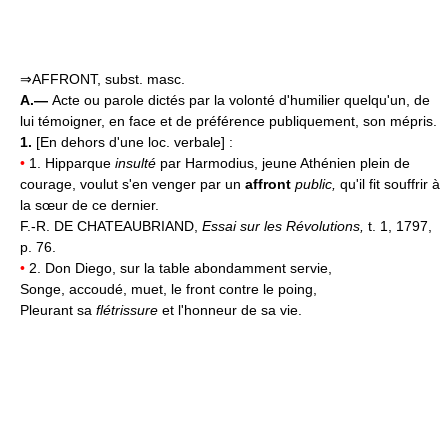
⇒AFFRONT, subst. masc.
A.—
Acte ou parole dictés par la volonté d'humilier quelqu'un, de
lui témoigner, en face et de préférence publiquement, son mépris.
1.
[En dehors d'une loc. verbale] :
•
1. Hipparque
insulté
par Harmodius, jeune Athénien plein de
courage, voulut s'en venger par un
affront
public,
qu'il fit souffrir à
la sœur de ce dernier.
F.-R. DE CHATEAUBRIAND,
Essai sur les Révolutions,
t. 1, 1797,
p. 76.
•
2. Don Diego, sur la table abondamment servie,
Songe, accoudé, muet, le front contre le poing,
Pleurant sa
flétrissure
et l'honneur de sa vie.