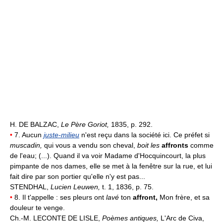
H. DE BALZAC,
Le Père Goriot,
1835, p. 292.
•
7. Aucun
juste-milieu
n'est reçu dans la société ici. Ce préfet si
muscadin,
qui vous a vendu son cheval,
boit les
affronts
comme
de l'eau; (...). Quand il va voir Madame d'Hocquincourt, la plus
pimpante de nos dames, elle se met à la fenêtre sur la rue, et lui
fait dire par son portier qu'elle n'y est pas...
STENDHAL,
Lucien Leuwen,
t. 1, 1836, p. 75.
•
8. Il t'appelle : ses pleurs ont
lavé
ton
affront,
Mon frère, et sa
douleur te venge.
Ch.-M. LECONTE DE LISLE,
Poèmes antiques,
L'Arc de Civa,