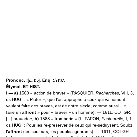
Prononc. :
[
].
Enq. :
/
/.
Étymol. ET HIST.
I.— a)
1560 « action de braver » (PASQUIER,
Recherches,
VIII, 3,
ds HUG. : « Piafer », que l'on approprie à ceux qui vainement
veulent faire des braves, est de notre siecle, comme aussi... «
faire un
affront
» pour « braver » un homme). — 1611, COTGR. :
[...] brauadoe;
b)
1588 « tromperie » (L. PAPON,
Pastourelle,
I, 1
ds HUG. : Pour les re-preserver de ceux qui re-seduysent, Soubz
l'
affront
des couleurs, les peuples ignorants). — 1611, COTGR. :