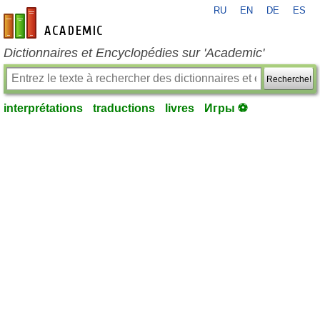
RU
EN
DE
ES
fr-academic.com
Dictionnaires et Encyclopédies sur 'Academic'
Recherche!
interprétations
traductions
livres
Игры ⚽